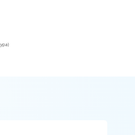
ура)
П