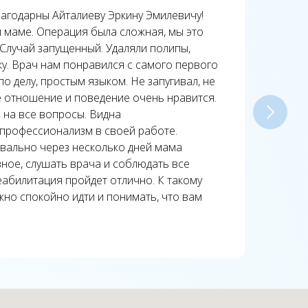
агодарны Айталиеву Эркину Эмилевичу!
Вп
 маме. Операция была сложная, мы это
за
Случай запущенный. Удаляли полипы,
но
у. Врач нам понравился с самого первого
бы
о делу, простым языком. Не запугивал, не
го
е отношение и поведение очень нравится.
ва
л на все вопросы. Видна
во
 профессионализм в своей работе.
об
вально через несколько дней мама
Ог
ное, слушать врача и соблюдать все
сп
еабилитация пройдет отлично. К такому
ул
но спокойно идти и понимать, что вам
од