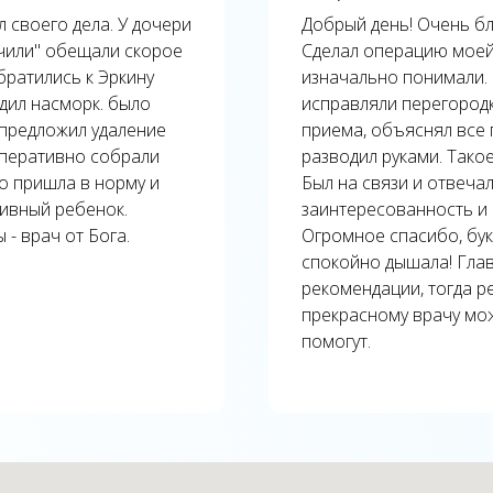
 своего дела. У дочери
Добрый день! Очень бл
ечили" обещали скорое
Сделал операцию моей
братились к Эркину
изначально понимали. 
одил насморк. было
исправляли перегородк
 предложил удаление
приема, объяснял все п
Оперативно собрали
разводил руками. Тако
о пришла в норму и
Был на связи и отвеча
ивный ребенок.
заинтересованность и
- врач от Бога.
Огромное спасибо, бук
спокойно дышала! Глав
рекомендации, тогда р
прекрасному врачу мож
помогут.