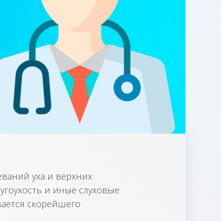
еваний уха и верхних
тугоухость и иные слуховые
вается скорейшего