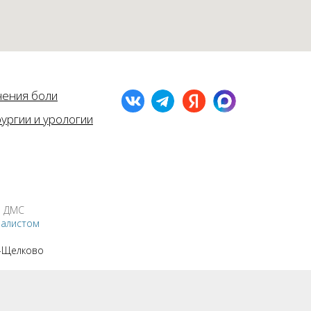
чения боли
ургии и урологии
о ДМС
иалистом
-Щелково