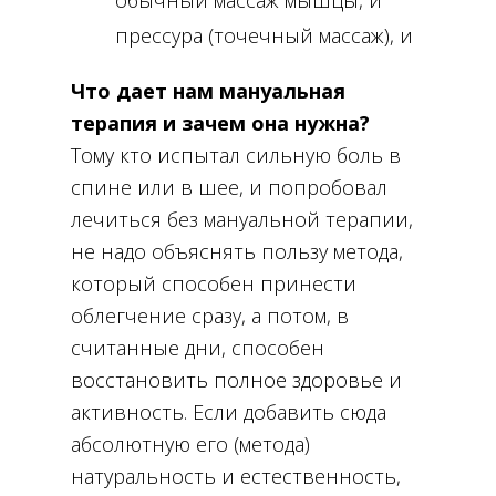
обычный массаж мышцы, и
прессура (точечный массаж), и
раздавливания, и воздействия
Что дает нам мануальная
на ее триггерные зоны (зоны
терапия и зачем она нужна?
максимального напряжения и
Тому кто испытал сильную боль в
болезненности), это и
спине или в шее, и попробовал
растягивания мышцы, это и
лечиться без мануальной терапии,
приемы, чередующие
не надо объяснять пользу метода,
который способен принести
напряжение мышцы с ее
облегчение сразу, а потом, в
растягивание
считанные дни, способен
восстановить полное здоровье и
активность. Если добавить сюда
абсолютную его (метода)
натуральность и естественность,