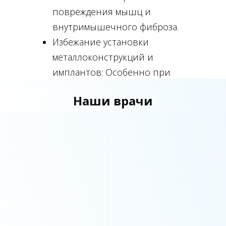
повреждения мышц и
внутримышечного фиброза.
Избежание установки
металлоконструкций и
имплантов: Особенно при
операциях по удалению грыжи
Наши врачи
шейного отдела.