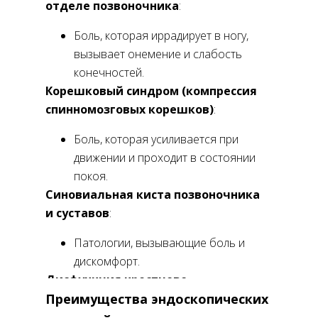
отделе позвоночника
:
Боль, которая иррадирует в ногу,
вызывает онемение и слабость
конечностей.
Корешковый синдром (компрессия
спинномозговых корешков)
:
Боль, которая усиливается при
движении и проходит в состоянии
покоя.
Синовиальная киста позвоночника
и суставов
:
Патологии, вызывающие боль и
дискомфорт.
Дисфункция крестцово-
подвздошного сочленения (КПС)
Преимущества эндоскопических
: