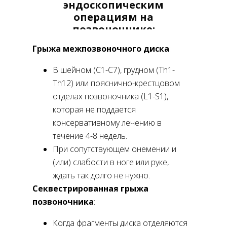
эндоскопическим
операциям на
позвоночнике:
Грыжа межпозвоночного диска
:
В шейном (С1-С7), грудном (Th1-
Th12) или пояснично-крестцовом
отделах позвоночника (L1-S1),
которая не поддается
консервативному лечению в
течение 4-8 недель.
При сопутствующем онемении и
(или) слабости в ноге или руке,
ждать так долго не нужно.
Секвестрированная грыжа
позвоночника
:
Когда фрагменты диска отделяются