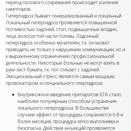
период полового созревания происходит усиление
симптомов.
Гипергидроз бывает генерализованный и локальный.
Локальный гипергидроз проявляется повышенной
потливостью ладоней, стоп, подмышечных впадин,
лица, волосистой части головы. Ладонный
гипергидроз особенно мучителен, т.к. он может
приводить не только к нарушению коммуникации, но и
к выраженному ограничению профессиональной
деятельности. Некоторые больные не могут взять в
руки лист бумаги, т.к. пот стекает с ладоней.
Эмоциональный стресс является самым мощным
провокатором эссенциального гиергидроза.
Внутрикожное введение препаратов БТА стало
наиболее популярным способом устранения
локального гипергидроза. В большинстве
случаев эффект от процедуры сохраняется 6-8 и
более месяцев, процедура легко выполнима и
безопасна. Действие инъекций проявляется