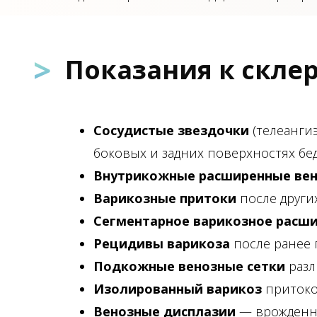
>
Показания к скле
Сосудистые звездочки
(телеанги
боковых и задних поверхностях бе
Внутрикожные расширенные ве
Варикозные притоки
после други
Сегментарное варикозное расш
Рецидивы варикоза
после ранее
Подкожные венозные сетки
раз
Изолированный варикоз
притоко
Венозные дисплазии
— врожденн