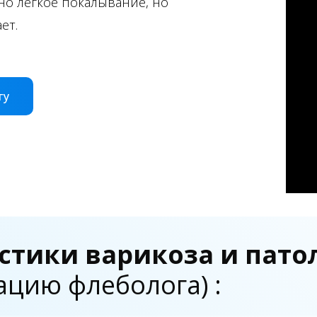
но легкое покалывание, но
ет.
гу
стики варикоза и пато
ацию флеболога) :