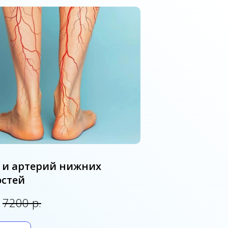
 и артерий нижних
остей
.
7200 р.