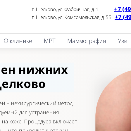
+7 (49
г. Щелково, ул. Фабричная, д. 1
_______
+7 (4
г. Щелково, ул. Комсомольская, д. 5Б
_
О клинике
МРТ
Маммография
Узи
вен нижних
Щелково
й – нехирургический метод
дуемый для устранения
на коже. Процедура включает
ы, что приводит к отеку и