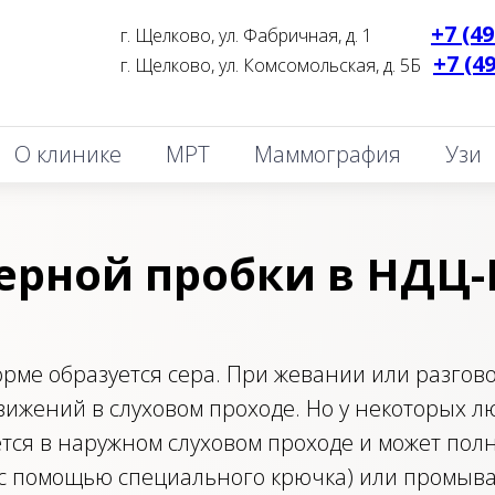
+7 (49
г. Щелково, ул. Фабричная, д. 1
_______
+7 (4
г. Щелково, ул. Комсомольская, д. 5Б
_
О клинике
МРТ
Маммография
Узи
серной пробки в НДЦ
орме образуется сера. При жевании или разгово
вижений в слуховом проходе. Но у некоторых л
ется в наружном слуховом проходе и может пол
(с помощью специального крючка) или промыва