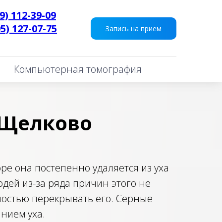
9) 112-39-09
95) 127-07-75
___
Запись на прием
Компьютерная томография
-Щелково
ре она постепенно удаляется из уха
юдей из-за ряда причин этого не
ностью перекрывать его. Серные
нием уха.